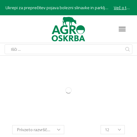
Ukrepi za preprečitev pojava bolezni slinavke in parkljevke
Več o tem